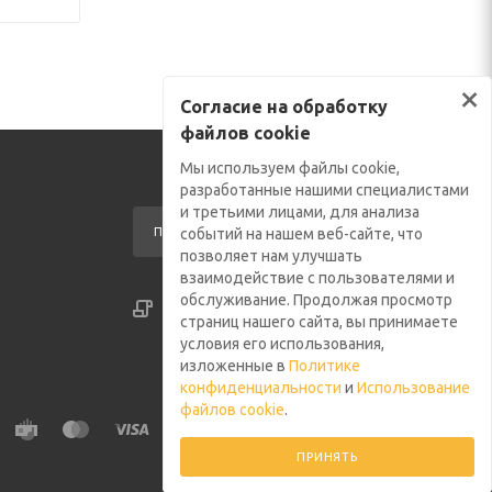
×
Согласие на обработку
файлов cookie
Мы используем файлы cookie,
разработанные нашими специалистами
и третьими лицами, для анализа
ПОДПИСАТЬСЯ НА РАССЫЛКУ
событий на нашем веб-сайте, что
позволяет нам улучшать
взаимодействие с пользователями и
обслуживание. Продолжая просмотр
СОГЛАСИЕ НА ОБРАБОТКУ ФАЙЛОВ COOKIE
страниц нашего сайта, вы принимаете
ПОЛИТИКА КОНФИДЕНЦИАЛЬНОСТИ
условия его использования,
изложенные в
Политике
конфиденциальности
и
Использование
файлов cookie
.
ПРИНЯТЬ