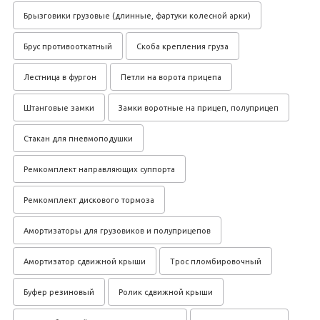
Брызговики грузовые (длинные, фартуки колесной арки)
Брус противооткатный
Скоба крепления груза
Лестница в фургон
Петли на ворота прицепа
Штанговые замки
Замки воротные на прицеп, полуприцеп
Стакан для пневмоподушки
Ремкомплект направляющих суппорта
Ремкомплект дискового тормоза
Амортизаторы для грузовиков и полуприцепов
Амортизатор сдвижной крыши
Трос пломбировочный
Буфер резиновый
Ролик сдвижной крыши