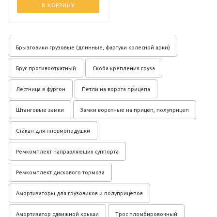
В КОРЗИНУ
Брызговики грузовые (длинные, фартуки колесной арки)
Брус противооткатный
Скоба крепления груза
Лестница в фургон
Петли на ворота прицепа
Штанговые замки
Замки воротные на прицеп, полуприцеп
Стакан для пневмоподушки
Ремкомплект направляющих суппорта
Ремкомплект дискового тормоза
Амортизаторы для грузовиков и полуприцепов
Амортизатор сдвижной крыши
Трос пломбировочный