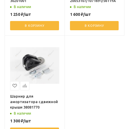
30201001
20053107/1071691/5611YA
В наличии
В наличии
1 250
₽
/шт
1 600
₽
/шт
В КОРЗИНУ
В КОРЗИНУ
Шарнир для
амортизатора сдвижной
крыши 38081770
В наличии
1 300
₽
/шт