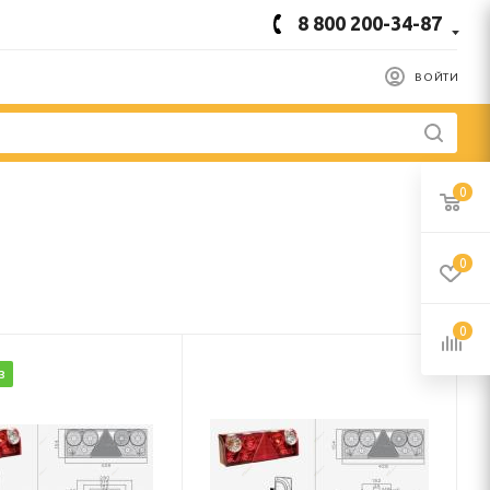
8 800 200-34-87
ВОЙТИ
0
0
0
з