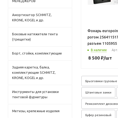
МЕНЕДЖЕРОВ
Амортизатор SCHMITZ,
KRONE, KOGEL и др.
Фонарь europoin
Боковые натяжители тента
рогом 25641151
(трещетки)
разъем 1105955
В наличии
Арт
Борт, стойки, комплектующие
8 500
₽
/шт
Задняя каретка, балка,
комплектующие SCHMITZ,
KRONE, KOGEL и др.
Брызговики грузовые 
Инструменты для установки
Штанговые замки
тентовой фурнитуры
Ремкомплект дисково
Метизы, крепежные изделия
Буфер резиновый