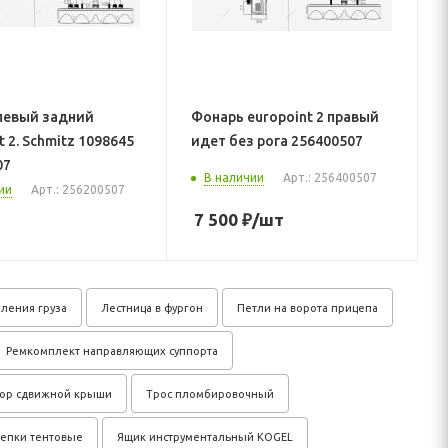
левый задний
Фонарь europoint 2 правый
t 2. Schmitz 1098645
идет без рога 256400507
07
В наличии
Арт.: 256400507
ии
Арт.: 256200507
7 500
₽
/шт
ления груза
Лестница в фургон
Петли на ворота прицепа
Ремкомплект направляющих суппорта
тор сдвижной крыши
Трос пломбировочный
лепки тентовые
Ящик инструментальный KOGEL