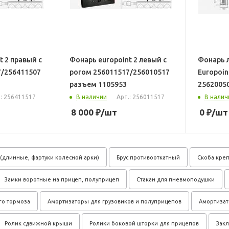
t 2 правый с
Фонарь europoint 2 левый с
Фонарь 
7/256411507
рогом 256011517/256010517
Europoin
разъем 1105953
2562005
.: 256411517
В наличии
Арт.: 256011517
В налич
8 000
₽
/шт
0
₽
/шт
(длинные, фартуки колесной арки)
Брус противооткатный
Скоба креп
Замки воротные на прицеп, полуприцеп
Стакан для пневмоподушки
го тормоза
Амортизаторы для грузовиков и полуприцепов
Амортиза
Ролик сдвижной крыши
Ролики боковой шторки для прицепов
Зак