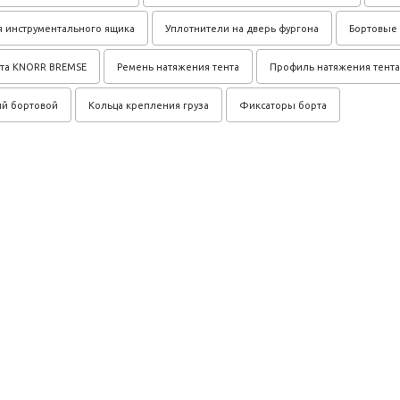
 инструментального ящика
Уплотнители на дверь фургона
Бортовые
та KNORR BREMSE
Ремень натяжения тента
Профиль натяжения тента
й бортовой
Кольца крепления груза
Фиксаторы борта