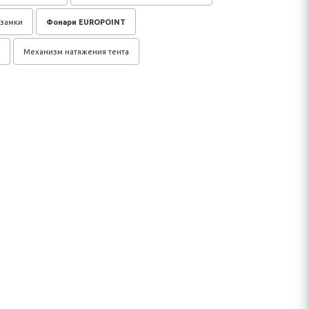
 замки
Фонари EUROPOINT
Механизм натяжения тента