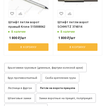
Штифт петли ворот
Штифт петли ворот
правый Krone 515008062
SCHMITZ 374014
В наличии
В наличии
1 800
₽
/шт
1 800
₽
/шт
В КОРЗИНУ
В КОРЗИНУ
Брызговики грузовые (длинные, фартуки колесной арки)
Брус противооткатный
Скоба крепления груза
Лестница в фургон
Петли на ворота прицепа
Штанговые замки
Замки воротные на прицеп, полуприцеп