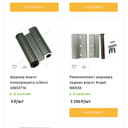
В КОРЗИНУ
В КОРЗИНУ
Шарнир ворот
Ремкомплект шарнира
полуприцепа schmiz
задних ворот Kogel
20853716
800556
В наличии
В наличии
0
₽
/шт
3 300
₽
/шт
В КОРЗИНУ