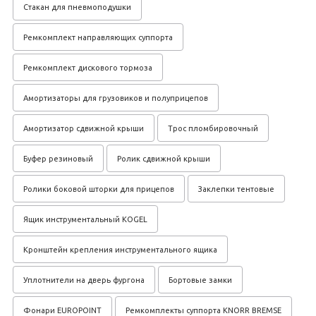
Стакан для пневмоподушки
Ремкомплект направляющих суппорта
Ремкомплект дискового тормоза
Амортизаторы для грузовиков и полуприцепов
Амортизатор сдвижной крыши
Трос пломбировочный
Буфер резиновый
Ролик сдвижной крыши
Ролики боковой шторки для прицепов
Заклепки тентовые
Ящик инструментальный KOGEL
Кронштейн крепления инструментального ящика
Уплотнители на дверь фургона
Бортовые замки
Фонари EUROPOINT
Ремкомплекты суппорта KNORR BREMSE