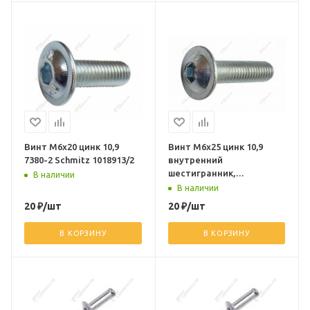
Винт М6х20 цинк 10,9
Винт М6х25 цинк 10,9
7380-2 Schmitz 1018913/2
внутренний
шестигранник,
В наличии
полукруглая головка,
В наличии
прессшайба
20
₽
/шт
20
₽
/шт
В КОРЗИНУ
В КОРЗИНУ