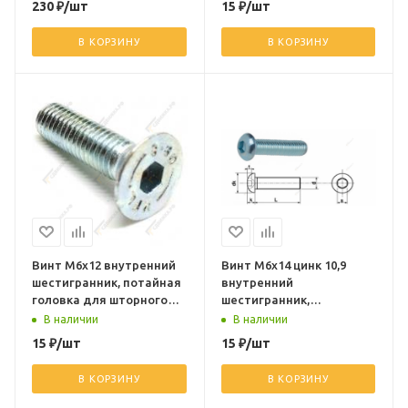
230
₽
/шт
15
₽
/шт
В КОРЗИНУ
В КОРЗИНУ
Винт М6х12 внутренний
Винт М6х14 цинк 10,9
шестигранник, потайная
внутренний
головка для шторного
шестигранник,
ролика 38080090
полукруглая головка
В наличии
В наличии
15
₽
/шт
15
₽
/шт
В КОРЗИНУ
В КОРЗИНУ