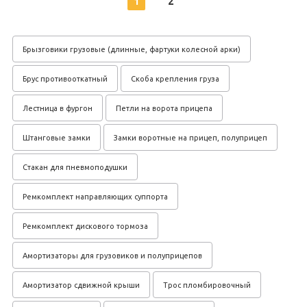
1
2
Брызговики грузовые (длинные, фартуки колесной арки)
Брус противооткатный
Скоба крепления груза
Лестница в фургон
Петли на ворота прицепа
Штанговые замки
Замки воротные на прицеп, полуприцеп
Стакан для пневмоподушки
Ремкомплект направляющих суппорта
Ремкомплект дискового тормоза
Амортизаторы для грузовиков и полуприцепов
Амортизатор сдвижной крыши
Трос пломбировочный