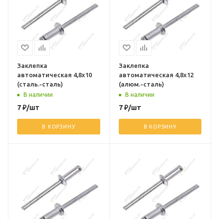
Заклепка
Заклепка
автоматическая 4,8х10
автоматическая 4,8х12
(сталь.-сталь)
(алюм.-сталь)
В наличии
В наличии
7
₽
/шт
7
₽
/шт
В КОРЗИНУ
В КОРЗИНУ