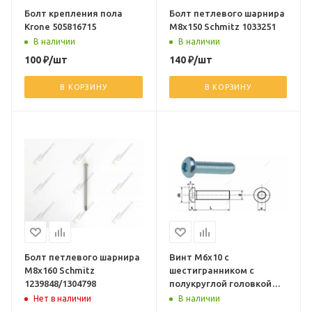
Болт крепления пола
Болт петлевого шарнира
Krone 505816715
М8х150 Schmitz 1033251
В наличии
В наличии
100
₽
/шт
140
₽
/шт
В КОРЗИНУ
В КОРЗИНУ
Болт петлевого шарнира
Винт М6х10 с
М8х160 Schmitz
шестигранником с
1239848/1304798
полукруглой головкой
10,9 7380-2
Нет в наличии
В наличии