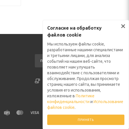
×
Согласие на обработку
файлов cookie
Мы используем файлы cookie,
разработанные нашими специалистами
и третьими лицами, для анализа
ПОДПИСАТЬСЯ НА РАССЫЛКУ
событий на нашем веб-сайте, что
позволяет нам улучшать
взаимодействие с пользователями и
обслуживание. Продолжая просмотр
СОГЛАСИЕ НА ОБРАБОТКУ ФАЙЛОВ COOKIE
страниц нашего сайта, вы принимаете
ПОЛИТИКА КОНФИДЕНЦИАЛЬНОСТИ
условия его использования,
изложенные в
Политике
конфиденциальности
и
Использование
файлов cookie
.
ПРИНЯТЬ