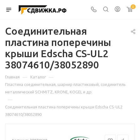
0
Соединительная
пластина поперечины
крыши Edscha CS-UL2
38074610/38052890
—
—
Главная
Каталог
Пластина соединительная, шарнир пластиковый, соединитель
металлический SCHMITZ, KRONE, KOGEL и др.
—
Соединительная пластина поперечины крыши Edscha CS-UL2
38074610/38052890