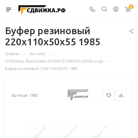
0
Буфер резиновый
220х110х50х55 1985
—
—
Главная
Каталог
—
Отбойник, брызговик SCHMITZ, KRONE, KOGEL и др.
Буфер резиновый 220х110х50х55 1985
Артикул:
1985