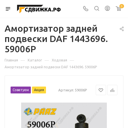
0
Амортизатор задней
подвески DAF 1443696.
59006P
—
—
—
Главная
Каталог
Ходовая
Амортизатор задней подвески DAF 1443696. 59006P
Советуем
Акция
Артикул:
59006P