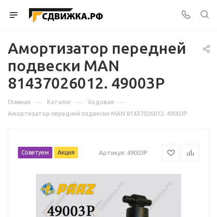
Амортизатор передней
подвески MAN
81437026012. 49003P
—
—
—
Главная
Каталог
Ходовая
Амортизатор передней подвески MAN 81437026012. 49003P
Советуем
Акция
Артикул:
49003P