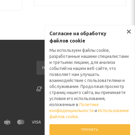
×
Согласие на обработку
файлов cookie
Мы используем файлы cookie,
разработанные нашими специалистами
и третьими лицами, для анализа
ПОДПИСАТЬСЯ НА РАССЫЛКУ
событий на нашем веб-сайте, что
позволяет нам улучшать
взаимодействие с пользователями и
обслуживание. Продолжая просмотр
СОГЛАСИЕ НА ОБРАБОТКУ ФАЙЛОВ COOKIE
страниц нашего сайта, вы принимаете
ПОЛИТИКА КОНФИДЕНЦИАЛЬНОСТИ
условия его использования,
изложенные в
Политике
конфиденциальности
и
Использование
файлов cookie
.
ПРИНЯТЬ