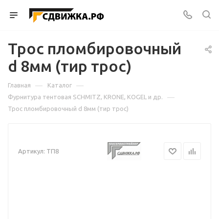
Трос пломбировочный
d 8мм (тир трос)
—
—
Главная
Каталог
—
Фурнитура тентовая SCHMITZ, KRONE, KOGEL и др.
Трос пломбировочный d 8мм (тир трос)
Артикул:
ТП8