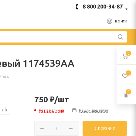
8 800 200-34-87
ВОЙТИ
0
евый 1174539АА
0
539АА
0
750
₽
/шт
Нет в наличии
Нашли дешевле?
В КОРЗИНУ