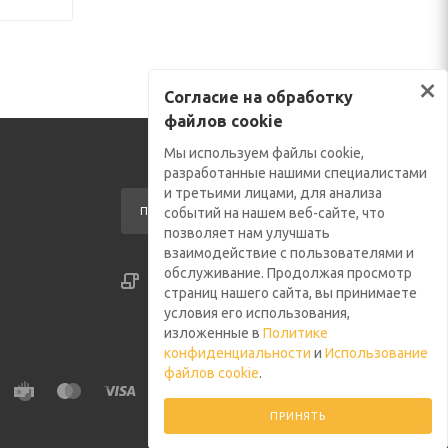
×
Согласие на обработку
файлов cookie
Мы используем файлы cookie,
разработанные нашими специалистами
и третьими лицами, для анализа
ПОДПИСАТЬСЯ НА РАССЫЛКУ
событий на нашем веб-сайте, что
позволяет нам улучшать
взаимодействие с пользователями и
обслуживание. Продолжая просмотр
СОГЛАСИЕ НА ОБРАБОТКУ ФАЙЛОВ COOKIE
страниц нашего сайта, вы принимаете
ПОЛИТИКА КОНФИДЕНЦИАЛЬНОСТИ
условия его использования,
изложенные в
Политике
конфиденциальности
и
Использование
файлов cookie
.
ПРИНЯТЬ