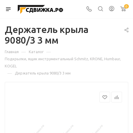
0
Держатель крыла
9080/3 3 мм
—
—
Главная
Каталог
Подкрылки, ящик инструментальный Schmitz, KRONE, Humbaur,
KOGEL
—
Держатель крыла 9080/3 3 мм