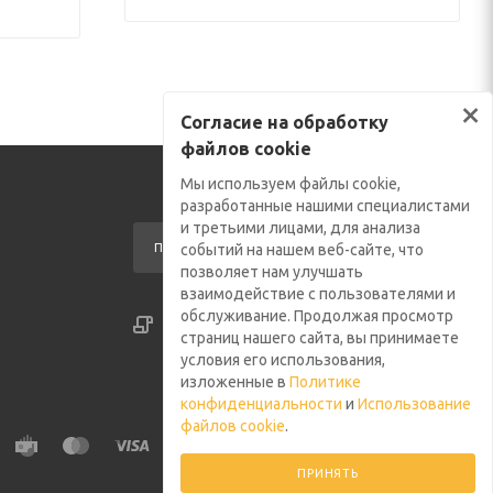
×
Согласие на обработку
файлов cookie
Мы используем файлы cookie,
разработанные нашими специалистами
и третьими лицами, для анализа
ПОДПИСАТЬСЯ НА РАССЫЛКУ
событий на нашем веб-сайте, что
позволяет нам улучшать
взаимодействие с пользователями и
обслуживание. Продолжая просмотр
СОГЛАСИЕ НА ОБРАБОТКУ ФАЙЛОВ COOKIE
страниц нашего сайта, вы принимаете
ПОЛИТИКА КОНФИДЕНЦИАЛЬНОСТИ
условия его использования,
изложенные в
Политике
конфиденциальности
и
Использование
файлов cookie
.
ПРИНЯТЬ